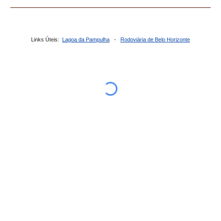
Links Úteis:
Lagoa da Pampulha
-
Rodoviária de Belo Horizonte