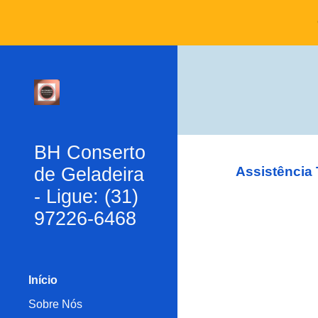
Sk
BH Conserto
de Geladeira
Assistência
- Ligue: (31)
97226-6468
Início
Sobre Nós