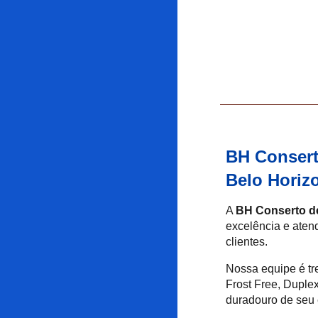
BH Consert
Belo Horiz
A
BH Conserto de
excelência e aten
clientes.
Nossa equipe é tr
Frost Free, Duple
duradouro de seu 