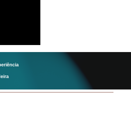
eriência
eira