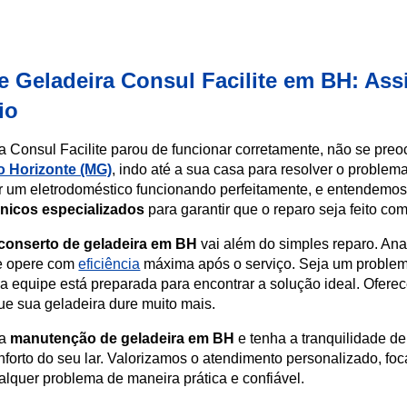
e Geladeira Consul Facilite em BH: Ass
lio
a Consul Facilite parou de funcionar corretamente, não se pr
o Horizonte (MG)
, indo até a sua casa para resolver o problema
ter um eletrodoméstico funcionando perfeitamente, e entendemos
cnicos especializados
para garantir que o reparo seja feito co
conserto de geladeira em BH
vai além do simples reparo. An
le opere com
eficiência
máxima após o serviço. Seja um problem
 equipe está preparada para encontrar a solução ideal. Ofe
ue sua geladeira dure muito mais.
sa
manutenção de geladeira em BH
e tenha a tranquilidade de 
nforto do seu lar. Valorizamos o atendimento personalizado, f
ualquer problema de maneira prática e confiável.