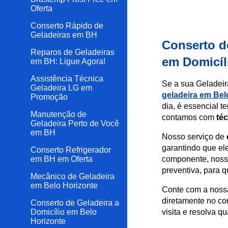
Oferta
Conserto Rápido de
Geladeiras em BH
Conserto d
Reparos de Geladeiras
em Domicí
em BH: Ligue Agora!
Assistência Técnica
Se a sua Geladeir
Geladeira LG em
geladeira em Bel
Promoção
dia, é essencial 
Manutenção de
contamos com
té
Geladeira Perto de Você
em BH
Nosso serviço de
garantindo que e
Conserto Refrigerador
em BH em Oferta
componente, nossa
preventiva, para q
Mecânico de Geladeira
em Belo Horizonte
Conte com a nos
diretamente no co
Conserto de Geladeira a
Domicílio em Belo
visita e resolva q
Horizonte