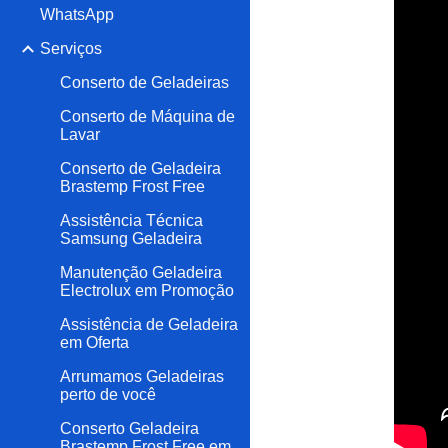
WhatsApp
Serviços
Conserto de Geladeiras
Conserto de Máquina de
Lavar
Conserto de Geladeira
Brastemp Frost Free
Assistência Técnica
Samsung Geladeira
Manutenção Geladeira
Electrolux em Promoção
Assistência de Geladeira
em Oferta
Arrumamos Geladeiras
perto de você
Conserto Geladeira
Brastemp Frost Free em