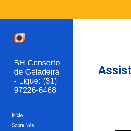
Sk
BH Conserto
Assist
de Geladeira
- Ligue: (31)
97226-6468
Início
Sobre Nós