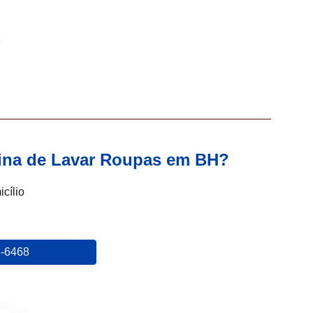
uina de Lavar Roupas em BH?
cílio
6-6468