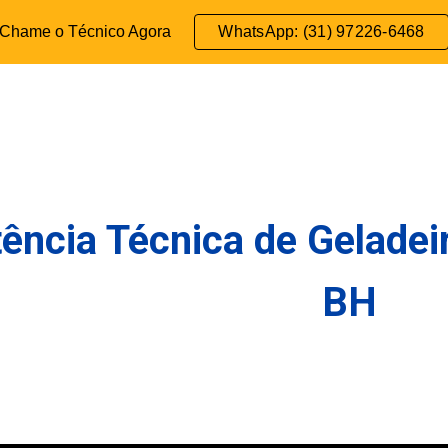
Chame o Técnico Agora
WhatsApp: (31) 97226-6468
ip to main content
Skip to navigat
ência Técnica de Geladei
BH