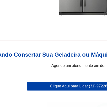
ando Consertar Sua Geladeira ou Máq
Agende um atendimento em domi
Clique Aqui para Ligar (31) 9722