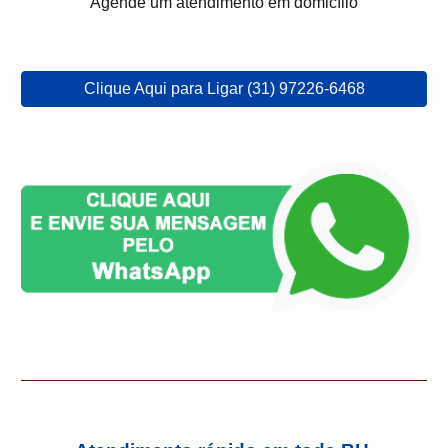
Agende um atendimento em domicílio
Clique Aqui para Ligar (31) 97226-6468